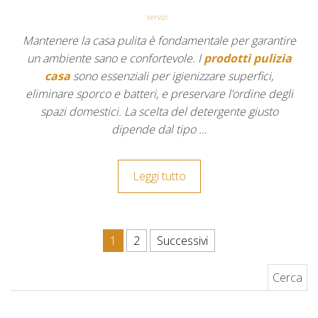
servizi
Mantenere la casa pulita è fondamentale per garantire
un ambiente sano e confortevole. I
prodotti pulizia
casa
sono essenziali per igienizzare superfici,
eliminare sporco e batteri, e preservare l’ordine degli
spazi domestici. La scelta del detergente giusto
dipende dal tipo …
Leggi tutto
Navigazione articoli
1
2
Successivi
Ricerca per: