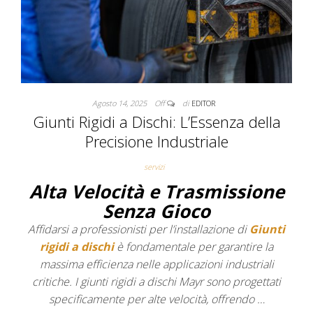
Agosto 14, 2025
Off
di
EDITOR
Giunti Rigidi a Dischi: L’Essenza della
Precisione Industriale
servizi
Alta Velocità e Trasmissione
Senza Gioco
Affidarsi a professionisti per l’installazione di
Giunti
rigidi a dischi
è fondamentale per garantire la
massima efficienza nelle applicazioni industriali
critiche. I giunti rigidi a dischi Mayr sono progettati
specificamente per alte velocità, offrendo …