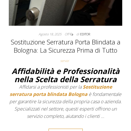
Agosto 18, 2025
Off
di
EDITOR
Sostituzione Serratura Porta Blindata a
Bologna: La Sicurezza Prima di Tutto
servizi
Affidabilità e Professionalità
nella Scelta della Serratura
Affidarsi a professionisti per la
Sostituzione
serratura porta blindata Bologna
è fondamentale
per garantire la sicurezza della propria casa o azienda.
Specializzati nel settore, questi esperti offrono un
servizio completo, aiutando i clienti …