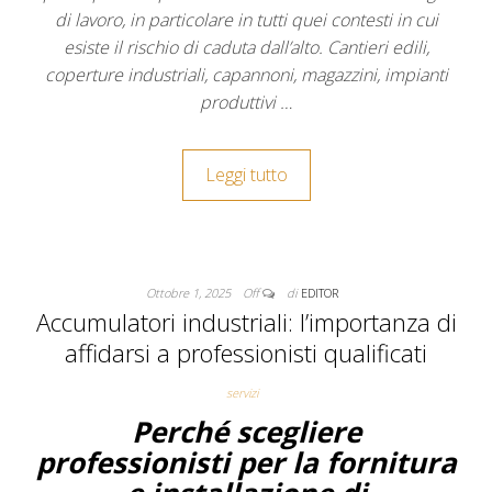
di lavoro, in particolare in tutti quei contesti in cui
esiste il rischio di caduta dall’alto. Cantieri edili,
coperture industriali, capannoni, magazzini, impianti
produttivi
…
Leggi tutto
Ottobre 1, 2025
Off
di
EDITOR
Accumulatori industriali: l’importanza di
affidarsi a professionisti qualificati
servizi
Perché scegliere
professionisti per la fornitura