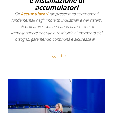
e installazione di
accumulatori
Gli
Accumulatori
rappresentano componenti
fondamentali negli impianti industriali e nei sistemi
oleodinamici, poiché hanno la funzione di
immagazzinare energia e restituirla al momento del
bisogno, garantendo continuità e sicurezza al …
Leggi tutto